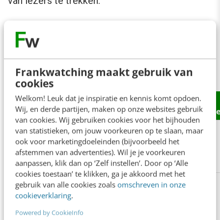
van lezers te trekken.
Top 10 best gelezen artikelen van
2016
resultaten weergeven
Frankwatching maakt gebruik van
cookies
Zoeken:
Welkom! Leuk dat je inspiratie en kennis komt opdoen.
Positie
Artikel
Auteur
Aantal
Wij, en derde partijen, maken op onze websites gebruik
paginaw
van cookies. Wij gebruiken cookies voor het bijhouden
1
Waarom jongeren
Onno
85.395
van statistieken, om jouw voorkeuren op te slaan, maar
extremer reageren,
Hansen-
ook voor marketingdoeleinden (bijvoorbeeld het
generatie F nader
Staszynski
afstemmen van advertenties). Wil je je voorkeuren
aanpassen, klik dan op ‘Zelf instellen’. Door op ‘Alle
bekeken
cookies toestaan’ te klikken, ga je akkoord met het
2
Deze 7
Tim
84.046
gebruik van alle cookies zoals
omschreven in onze
neuromarketingtrucs
Zuidgeest
cookieverklaring
.
past IKEA succesvol
Powered by CookieInfo
toe