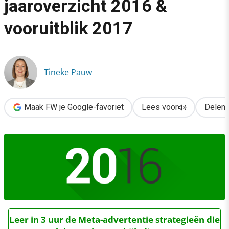
jaaroverzicht 2016 &
›
vooruitblik 2017
Frankwatching jaaroverzicht 2016 & vooruitblik 2017
Tineke Pauw
Maak FW je Google-favoriet
Lees voor
Delen
Leer in 3 uur de Meta-advertentie strategieën die