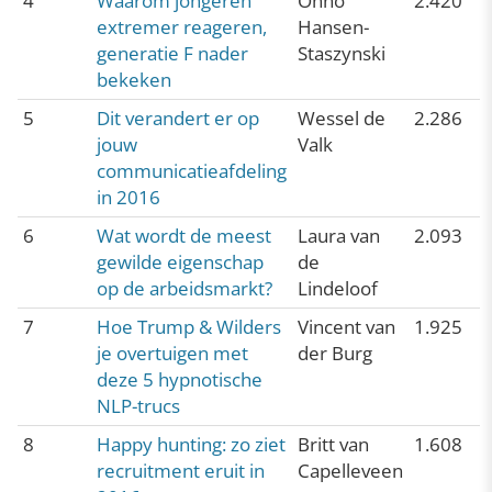
4
Waarom jongeren
Onno
2.420
extremer reageren,
Hansen-
generatie F nader
Staszynski
bekeken
5
Dit verandert er op
Wessel de
2.286
jouw
Valk
communicatieafdeling
in 2016
6
Wat wordt de meest
Laura van
2.093
gewilde eigenschap
de
op de arbeidsmarkt?
Lindeloof
7
Hoe Trump & Wilders
Vincent van
1.925
je overtuigen met
der Burg
deze 5 hypnotische
NLP-trucs
8
Happy hunting: zo ziet
Britt van
1.608
recruitment eruit in
Capelleveen