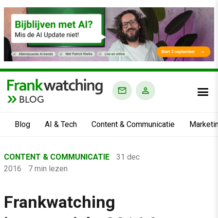
BLOG
Blog
AI & Tech
Content & Communicatie
Marketi
Home
CONTENT & COMMUNICATIE
31 dec
›
2016
7 min lezen
Blog
›
Frankwatching
Content & Communicatie