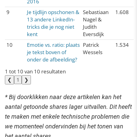
2016
9
Je tijdlijn opschonen &
Sebastiaan
1.608
13 andere LinkedIn-
Nagel &
tricks die je nog niet
Judith
kent
Eversdijk
10
Emotie vs. ratio: plaats
Patrick
1.534
je tekst boven of
Wessels
onder de afbeelding?
1 tot 10 van 10 resultaten
❮
❯
1
* Bij doorklikken naar deze artikelen kan het
aantal getoonde shares lager uitvallen. Dit heeft
te maken met enkele technische problemen die
we momenteel ondervinden bij het tonen van
het aantal shares
.