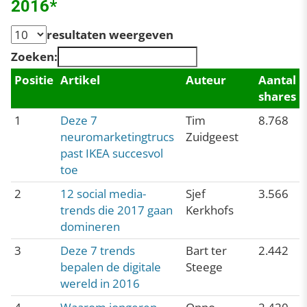
2016*
resultaten weergeven
Zoeken:
Positie
Artikel
Auteur
Aantal
shares
1
Deze 7
Tim
8.768
neuromarketingtrucs
Zuidgeest
past IKEA succesvol
toe
2
12 social media-
Sjef
3.566
trends die 2017 gaan
Kerkhofs
domineren
3
Deze 7 trends
Bart ter
2.442
bepalen de digitale
Steege
wereld in 2016